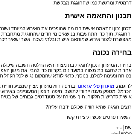
דרמטית ומרגשת כמו שהחוגגת מבקשת.
תכנון והתאמה אישית
תכנון נכון והתאמה אישית הם מה שהופכים את האירוע למיוחד ושונ
והחוגגת, תוך כדי התחשבות בנושאים מיוחדים שהחוגגת מתחברת אל
מאפשרת ליצור אירוע שמותאם אישית ובלתי נשכח, אשר ישאיר זיכר
בחירה נכונה
בחירת המועדון הנכון לחגיגת בת מצווה היא החלטה חשובה שיכולה
אחרות שחגגו בת מצווה במועדונים בקריות כדי להבין את מגוון האפש
בטוחה ונעימה לכולם. בנוסף, כדאי לוודא שהמקום נגיש לכל הקהל ה
לדוגמה,
מועדון פלייגראונד
בחיפה הוא מועדון מצוין שמציע חוויית
הכרמל ומספק מענה ייחודי לתושבי חיפה והצפון המעוניינים באירועי
אישית לדרישות הלקוח, תוך שמירה על סטנדרטים גבוהים של בטיחות
רוצים חגיגה שהיא חוויה שכולם ידברו עליה?
השאירו פרטים עכשיו ליצירת קשר
שם
טלפון