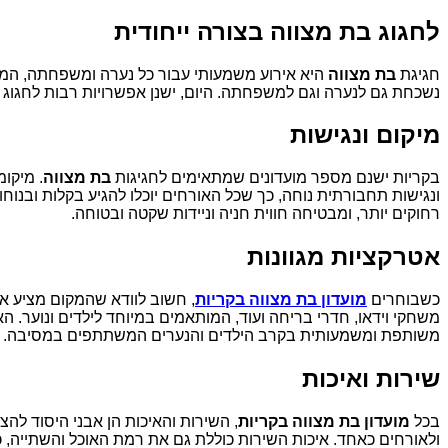
לחגוג בת מצווה בצורה ייחודית
חגיגת
בת מצווה
היא אירוע משמעותי עבור כל נערה ומשפחתה, המהו
נשכחת גם לנערה וגם למשפחתה. היום, ישנן אפשרויות רבות לחגוג בת
מיקום ונגישות
בקריות ישנם מספר מועדונים שמתאימים לחגיגות
בת מצווה
. מיקו
ונגישות תחבורתית נוחה, כך שכל האורחים יוכלו להגיע בקלות ובנו
רחוקים יותר, ומבטיחה חווית חניה וניידות שקטה ובטוחה.
אטרקציות מגוונות
כשבוחרים
מועדון בת מצווה בקריות
, חשוב לוודא שהמקום מציע אט
משחקי וידאו, חדרי בריחה ועוד, המותאמים במיוחד לילדים ונוער. ה
משותפת ומשמעותית בקרב הילדים והנערים המשתתפים במסיבה.
שירות ואיכות
בכל
מועדון בת מצווה בקריות
, השירות והאיכות הן אבני היסוד לה
ולאורחים כאחד. איכות השירות כוללת גם את רמת האוכל והשתייה, 