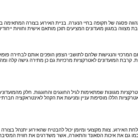
וה פסגה של תקופה בחיי הנערה. בניית האירוע בצורה המתאימה ביות
 מצווה במגוון מועדונים המציעים תוכן מותאם אישית וחוויות ייחודי
מם המרכזי והנגישות שלהם לתושבי הצפון הופכים אותם לבחירה פופול
חות. קרבת המועדונים לאטרקציות מרכזיות גם כן מתירה גישה קלה ומ
רקציות מגוונות שמתאימות לגיל החוגגים והחוגגות. חלק מהמועדונים 
אטרקציות הללו מוסיפות עניין ומניעות את הקהל לאינטראקציה חברתית
צלחת האירוע. צוות מקצועי ומיומן יכול להבטיח שהאירוע יתנהל בצורה
כמו גם את איכות הסאונד והתאורה, אשר משדרגים את חווית המסיבה